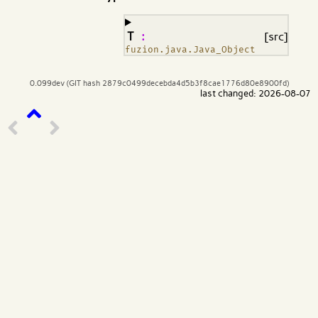
¶
T
:
[src]
fuzion.java.Java_Object
0.099dev (GIT hash 2879c0499decebda4d5b3f8cae1776d80e8900fd)
last changed: 2026-08-07