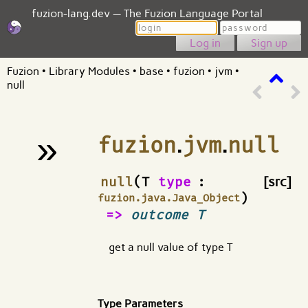
fuzion-lang.dev — The Fuzion Language Portal
Login
Password
Sign up
Fuzion
•
Library Modules
•
base
•
fuzion
•
jvm
•
null
»
fuzion
.
jvm
.
null
¶
null
(T
type
:
[src]
)
fuzion.java.Java_Object
=>
outcome T
get a null value of type T
Type Parameters