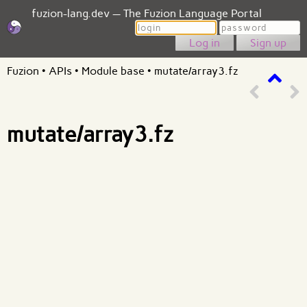
fuzion-lang.dev — The Fuzion Language Portal
Login
Password
Sign up
Fuzion
•
APIs
•
Module base
•
mutate/array3.fz
mutate/array3.fz