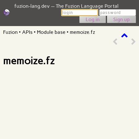
fuzion-lang.dev — The Fuzion Language Portal
Login
Password
Sign up
Fuzion
•
APIs
•
Module base
•
memoize.fz
memoize.fz