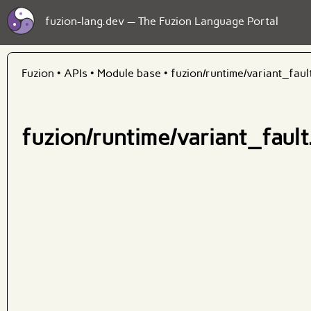
fuzion-lang.dev — The Fuzion Language Portal
Fuzion
•
APIs
•
Module base
•
fuzion/runtime/variant_fault
fuzion/runtime/variant_fault