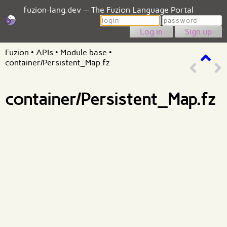
fuzion-lang.dev — The Fuzion Language Portal
Login
Password
Sign up
Fuzion
•
APIs
•
Module base
•
container/Persistent_Map.fz
container/Persistent_Map.fz